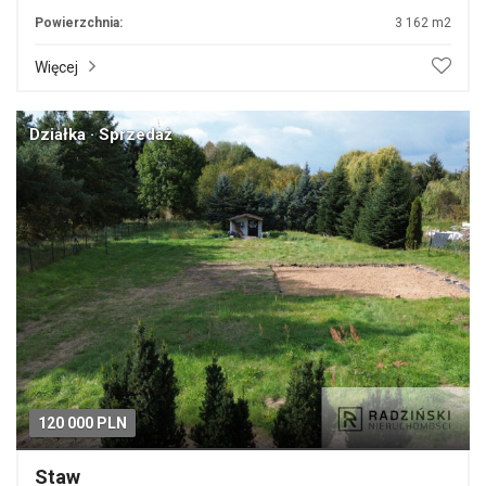
Powierzchnia:
3 162 m2
Więcej
Działka · Sprzedaż
120 000 PLN
Staw