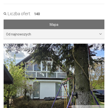
Liczba ofert:
140
Mapa
Od najnowszych
Dom · Sprzedaż