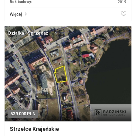
Rok budowy:
2019
Więcej
Działka · Sprzedaż
539 000 PLN
Strzelce Krajeńskie