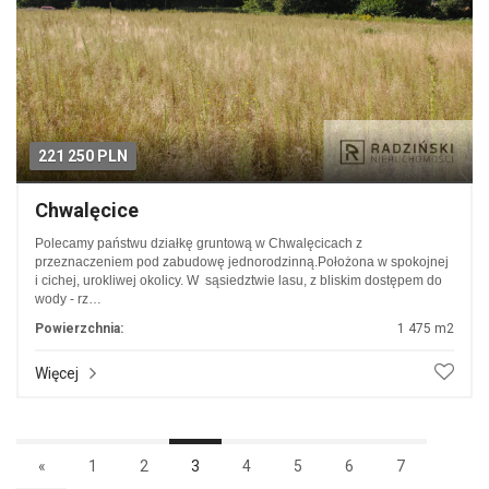
221 250 PLN
Chwalęcice
Polecamy państwu działkę gruntową w Chwalęcicach z
przeznaczeniem pod zabudowę jednorodzinną.Położona w spokojnej
i cichej, urokliwej okolicy. W sąsiedztwie lasu, z bliskim dostępem do
wody - rz…
Powierzchnia:
1 475 m2
Więcej
«
1
2
3
4
5
6
7