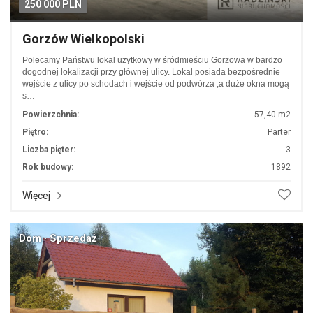
250 000 PLN
Gorzów Wielkopolski
Polecamy Państwu lokal użytkowy w śródmieściu Gorzowa w bardzo
dogodnej lokalizacji przy głównej ulicy. Lokal posiada bezpośrednie
wejście z ulicy po schodach i wejście od podwórza ,a duże okna mogą
s…
Powierzchnia:
57,40 m2
Piętro:
Parter
Liczba pięter:
3
Rok budowy:
1892
Więcej
Dom · Sprzedaż