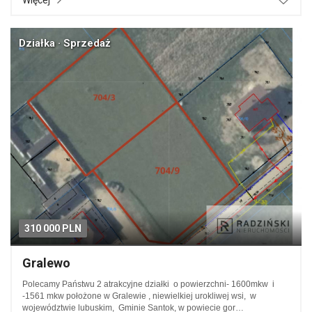
Więcej
Działka · Sprzedaż
310 000 PLN
Gralewo
Polecamy Państwu 2 atrakcyjne działki o powierzchni- 1600mkw i
-1561 mkw położone w Gralewie , niewielkiej urokliwej wsi, w
województwie lubuskim, Gminie Santok, w powiecie gor…