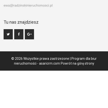
ewa@radzinskinieruchomosci.pl
Tu nas znajdziesz
© 2026 Wszystkie prawa zastrzeżone | Program dla biur
nieruchomości -
asaricrm.com
Powrót na górę strony
Ta strona używa plików cookies. Kontynuując przeglądanie naszej
strony, wyrażasz zgodę na wykorzystywanie przez nas plików
cookies zgodnie z aktualnymi ustawieniami przeglądarki i Polityką
Prywatności.
Dowiedz się więcej
Klikając "Akceptuję" zgadasz się na wykorzystywanie przez nas
plików cookie.
Akceptuję