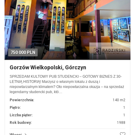
750 000 PLN
Gorzów Wielkopolski, Górczyn
SPRZEDAM KULTOWY PUB STUDENCKI – GOTOWY BIZNES Z 30-
LETNIĄ HISTORIĄ! Marzysz o własnym lokalu z duszą i
niepowtarzalnym klimatem? Oto niepowtarzalna okazja – na sprzedaż
legendarny studencki pub, któ…
Powierzchnia:
140 m2
Piętro:
1
Liczba pięter:
1
Rok budowy:
1988