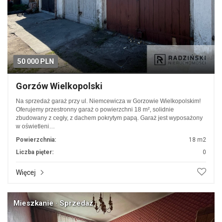
50 000 PLN
Gorzów Wielkopolski
Na sprzedaż garaż przy ul. Niemcewicza w Gorzowie Wielkopolskim!
Oferujemy przestronny garaż o powierzchni 18 m², solidnie
zbudowany z cegły, z dachem pokrytym papą. Garaż jest wyposażony
w oświetleni…
Powierzchnia:
18 m2
Liczba pięter:
0
Więcej
Mieszkanie · Sprzedaż