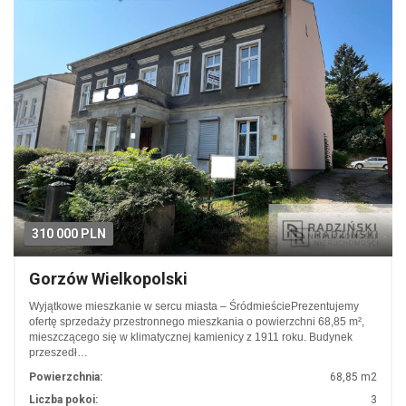
310 000 PLN
Gorzów Wielkopolski
Wyjątkowe mieszkanie w sercu miasta – ŚródmieściePrezentujemy
ofertę sprzedaży przestronnego mieszkania o powierzchni 68,85 m²,
mieszczącego się w klimatycznej kamienicy z 1911 roku. Budynek
przeszedł…
Powierzchnia:
68,85 m2
Liczba pokoi:
3