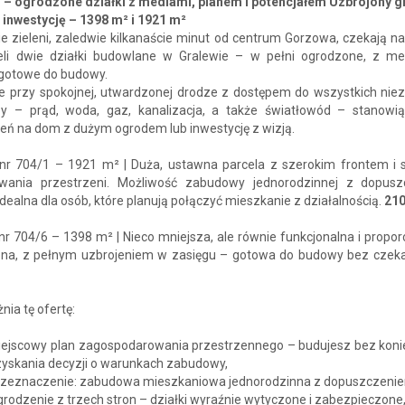
 – ogrodzone działki z mediami, planem i potencjałem Uzbrojony g
 inwestycję – 1398 m² i 1921 m²
ie zieleni, zaledwie kilkanaście minut od centrum Gorzowa, czekają 
ieli dwie działki budowlane w Gralewie – w pełni ogrodzone, z m
 gotowe do budowy.
e przy spokojnej, utwardzonej drodze z dostępem do wszystkich nie
zy – prąd, woda, gaz, kanalizacja, a także światłowód – stanowią
eń na dom z dużym ogrodem lub inwestycję z wizją.
 nr 704/1 – 1921 m² | Duża, ustawna parcela z szerokim frontem i
owania przestrzeni. Możliwość zabudowy jednorodzinnej z dopus
idealna dla osób, które planują połączyć mieszkanie z działalnością.
210
nr 704/6 – 1398 m² | Nieco mniejsza, ale równie funkcjonalna i propor
na, z pełnym uzbrojeniem w zasięgu – gotowa do budowy bez czek
nia tę ofertę:
iejscowy plan zagospodarowania przestrzennego – budujesz bez koni
zyskania decyzji o warunkach zabudowy,
rzeznaczenie: zabudowa mieszkaniowa jednorodzinna z dopuszczenie
rodzenie z trzech stron – działki wyraźnie wytyczone i zabezpieczone