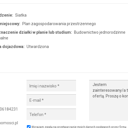
dzenie:
Siatka
miejscowy:
Plan zagospodarowania przestrzennego
naczenie działki w planie lub studium:
Budownictwo jednorodzinne
ualne
a dojazdowa:
Utwardzona
06184231
omosci.pl
Wyrażam zgodę na przetwarzanie moich danych osobowych przez firmę