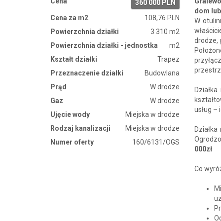
Cena
Gralewo
360 000 PLN
dom lub
Cena za m2
108,76 PLN
W otulin
właścic
Powierzchnia działki
3 310 m2
drodze,
Powierzchnia działki - jednostka
m2
Położon
Kształt działki
Trapez
przyłąc
przestrz
Przeznaczenie działki
Budowlana
Prąd
W drodze
Działka
kształt
Gaz
W drodze
usług – 
Ujęcie wody
Miejska w drodze
Rodzaj kanalizacji
Miejska w drodze
Działka 
Ogrodzo
Numer oferty
160/6131/OGS
000zł
Co wyróż
M
u
P
Og