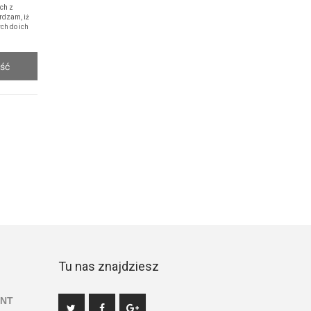
ch z
rdzam, iż
ch do ich
ość
Tu nas znajdziesz
ENT