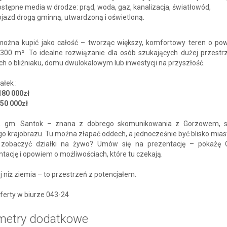
stępne media w drodze: prąd, woda, gaz, kanalizacja, światłowód,
jazd drogą gminną, utwardzoną i oświetloną.
 można kupić jako całość – tworząc większy, komfortowy teren o pow
300 m². To idealne rozwiązanie dla osób szukających dużej przestrz
h o bliźniaku, domu dwulokalowym lub inwestycji na przyszłość.
ałek :
180 000zł
150 000zł
, gm. Santok – znana z dobrego skomunikowania z Gorzowem, s
o krajobrazu. Tu można złapać oddech, a jednocześnie być blisko mias
zobaczyć działki na żywo? Umów się na prezentację – pokażę C
ację i opowiem o możliwościach, które tu czekają.
j niż ziemia – to przestrzeń z potencjałem.
ferty w biurze 043-24
metry dodatkowe