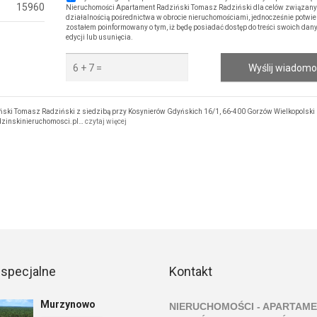
15960
Nieruchomości Apartament Radziński Tomasz Radziński dla celów związany
działalnością pośrednictwa w obrocie nieruchomościami, jednocześnie potwie
zostałem poinformowany o tym, iż będę posiadać dostęp do treści swoich dany
edycji lub usunięcia.
Wyślij wiadom
ski Tomasz Radziński z siedzibą przy Kosynierów Gdyńskich 16/1, 66-400 Gorzów Wielkopolski
adzinskinieruchomosci.pl…
czytaj więcej
 specjalne
Kontakt
Murzynowo
NIERUCHOMOŚCI - APARTAM