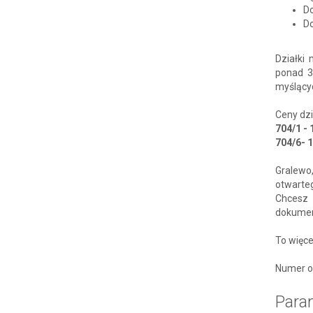
Do
Do
Działki
ponad 3
myślącyc
Ceny dzi
704/1 - 
704/6- 
Gralewo
otwarteg
Chcesz 
dokument
To więce
Numer o
Para