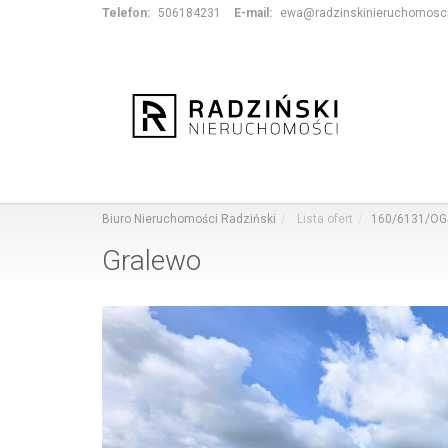
Telefon:
506184231
E-mail:
ewa@radzinskinieruchomosci
Biuro Nieruchomości Radziński
Lista ofert
160/6131/OG
Gralewo