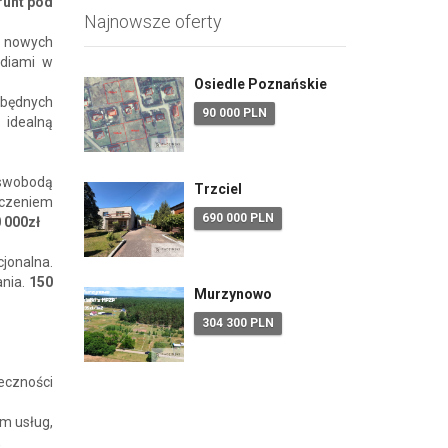
runt pod
Najnowsze oferty
na nowych
ediami w
Osiedle Poznańskie
zbędnych
90 000 PLN
 idealną
 swobodą
Trzciel
zczeniem
690 000 PLN
 000zł
cjonalna.
ania.
150
Murzynowo
304 300 PLN
eczności
m usług,
,