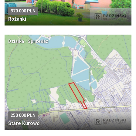
970 000 PLN
Różanki
Działka · Sprzedaż
250 000 PLN
Stare Kurowo