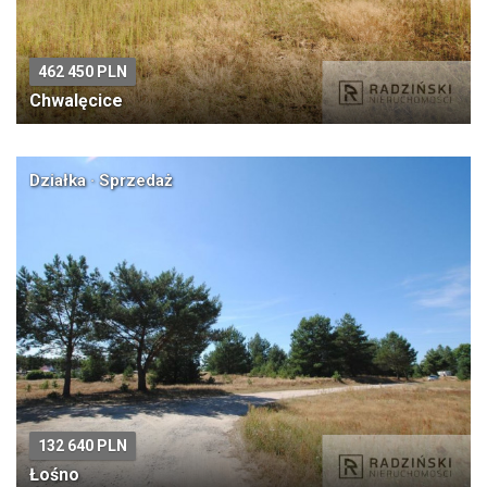
462 450 PLN
Chwalęcice
Działka · Sprzedaż
132 640 PLN
Łośno