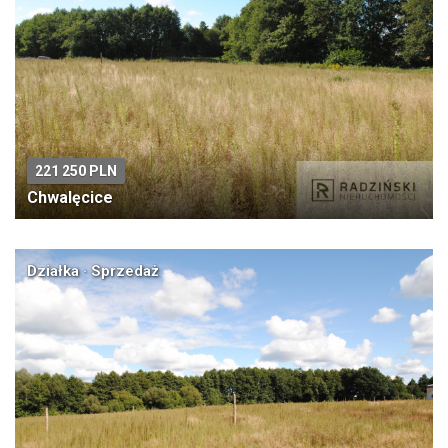
221 250 PLN
Chwalęcice
Działka · Sprzedaż