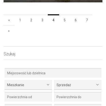
«
1
2
3
4
5
6
7
»
Szukaj
Mieszkanie
Sprzedaż