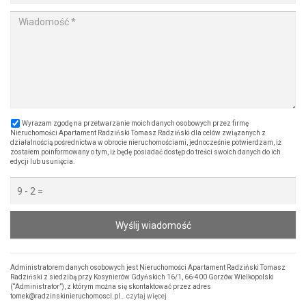
Wyrażam zgodę na przetwarzanie moich danych osobowych przez firmę
Nieruchomości Apartament Radziński Tomasz Radziński dla celów związanych z
działalnością pośrednictwa w obrocie nieruchomościami, jednocześnie potwierdzam, iż
zostałem poinformowany o tym, iż będę posiadać dostęp do treści swoich danych do ich
edycji lub usunięcia.
Wyślij wiadomość
Administratorem danych osobowych jest Nieruchomości Apartament Radziński Tomasz
Radziński z siedzibą przy Kosynierów Gdyńskich 16/1, 66-400 Gorzów Wielkopolski
(“Administrator”), z którym można się skontaktować przez adres
tomek@radzinskinieruchomosci.pl…
czytaj więcej