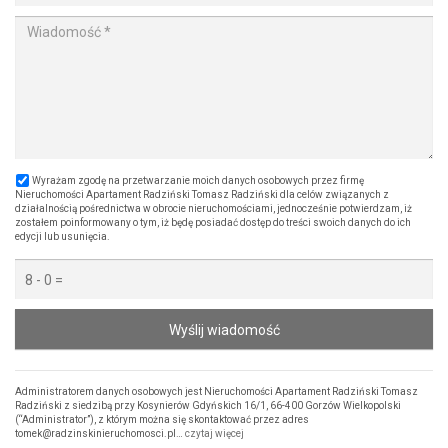
Wyrażam zgodę na przetwarzanie moich danych osobowych przez firmę
Nieruchomości Apartament Radziński Tomasz Radziński dla celów związanych z
działalnością pośrednictwa w obrocie nieruchomościami, jednocześnie potwierdzam, iż
zostałem poinformowany o tym, iż będę posiadać dostęp do treści swoich danych do ich
edycji lub usunięcia.
Wyślij wiadomość
Administratorem danych osobowych jest Nieruchomości Apartament Radziński Tomasz
Radziński z siedzibą przy Kosynierów Gdyńskich 16/1, 66-400 Gorzów Wielkopolski
(“Administrator”), z którym można się skontaktować przez adres
tomek@radzinskinieruchomosci.pl…
czytaj więcej