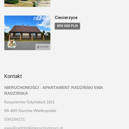
Ciecierzyce
850 000 PLN
Kontakt
NIERUCHOMOŚCI - APARTAMENT RADZIŃSKI EWA
RADZIŃSKA
Kosynierów Gdyńskich 16/1
66-400 Gorzów Wielkopolski
506184231
ewa@radzinskinieruchomosci.pl