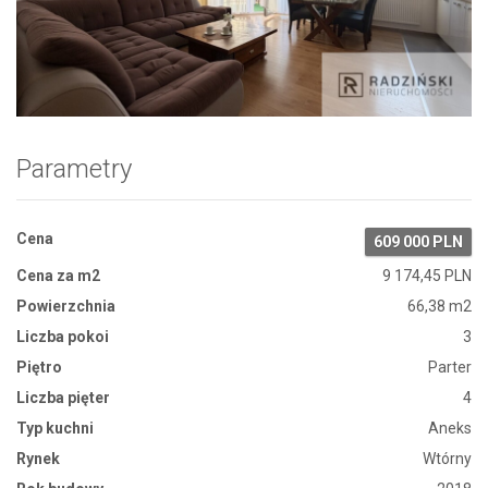
Zdjęcie 1
Parametry
Cena
609 000 PLN
Cena za m2
9 174,45 PLN
Powierzchnia
66,38 m2
Liczba pokoi
3
Piętro
Parter
Liczba pięter
4
Typ kuchni
Aneks
Rynek
Wtórny