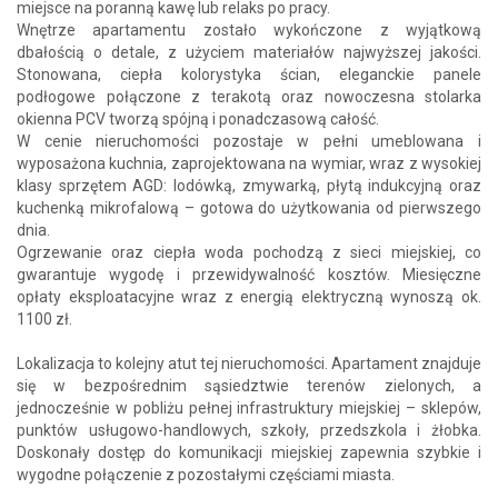
miejsce na poranną kawę lub relaks po pracy.
Wnętrze apartamentu zostało wykończone z wyjątkową
dbałością o detale, z użyciem materiałów najwyższej jakości.
Stonowana, ciepła kolorystyka ścian, eleganckie panele
podłogowe połączone z terakotą oraz nowoczesna stolarka
okienna PCV tworzą spójną i ponadczasową całość.
W cenie nieruchomości pozostaje w pełni umeblowana i
wyposażona kuchnia, zaprojektowana na wymiar, wraz z wysokiej
klasy sprzętem AGD: lodówką, zmywarką, płytą indukcyjną oraz
kuchenką mikrofalową – gotowa do użytkowania od pierwszego
dnia.
Ogrzewanie oraz ciepła woda pochodzą z sieci miejskiej, co
gwarantuje wygodę i przewidywalność kosztów. Miesięczne
opłaty eksploatacyjne wraz z energią elektryczną wynoszą ok.
1100 zł.
Lokalizacja to kolejny atut tej nieruchomości. Apartament znajduje
się w bezpośrednim sąsiedztwie terenów zielonych, a
jednocześnie w pobliżu pełnej infrastruktury miejskiej – sklepów,
punktów usługowo-handlowych, szkoły, przedszkola i żłobka.
Doskonały dostęp do komunikacji miejskiej zapewnia szybkie i
wygodne połączenie z pozostałymi częściami miasta.