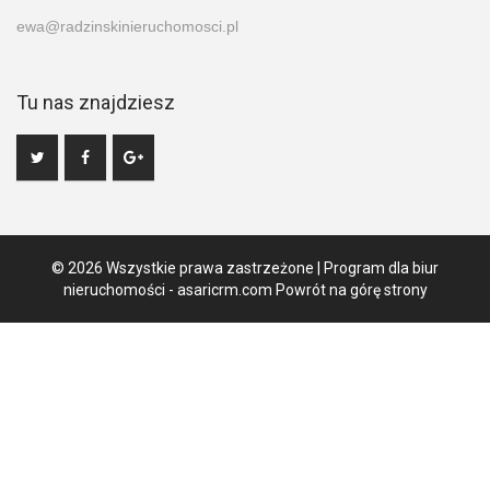
ewa@radzinskinieruchomosci.pl
Tu nas znajdziesz
© 2026 Wszystkie prawa zastrzeżone | Program dla biur
nieruchomości -
asaricrm.com
Powrót na górę strony
Ta strona używa plików cookies. Kontynuując przeglądanie naszej
strony, wyrażasz zgodę na wykorzystywanie przez nas plików
cookies zgodnie z aktualnymi ustawieniami przeglądarki i Polityką
Prywatności.
Dowiedz się więcej
Klikając "Akceptuję" zgadasz się na wykorzystywanie przez nas
plików cookie.
Akceptuję