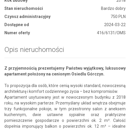
Rok budowy
2018
Stan nieruchomości
Bardzo dobry
Czynsz administracyjny
750 PLN
Dostępne od
2024-03-22
Numer oferty
416/6131/OMS
Opis nieruchomości
Z przyjemnością prezentujemy Państwu wyjątkowy, luksusowy
apartament położony na cenionym Osiedlu Górczyn.
To propozycja dla osób, które cenią wysoki standard, nowoczesną
architekturę i komfort codziennego życia – bez kompromisów.
Apartament usytuowany jest w nowoczesnym budynku z 2018
roku, na wysokim parterze. Przemyślany układ wnętrza obejmuje
trzy funkcjonalne pokoje, w tym przestronny salon z aneksem
kuchennym, dwie ustawne sypialnie oraz praktyczne
pomieszczenie gospodarcze o powierzchni ok. 2 m². Całość
dopełnia imponujący balkon o powierzchni ok. 12 m² – idealne