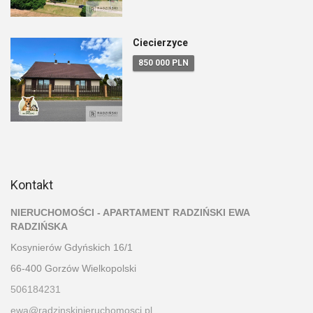
Ciecierzyce
850 000 PLN
Kontakt
NIERUCHOMOŚCI - APARTAMENT RADZIŃSKI EWA
RADZIŃSKA
Kosynierów Gdyńskich 16/1
66-400 Gorzów Wielkopolski
506184231
ewa@radzinskinieruchomosci.pl