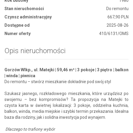
Rok budowy
1980
Stan nieruchomości
Do remontu
Czynsz administracyjny
667,90 PLN
Dostępne od
2025-08-26
Numer oferty
410/6131/OMS
Opis nieruchomości
Gorzów Wlkp., ul. Matejki | 59,46 m² | 3 pokoje | 3 piętro | balkon
| winda | piwnica
Do remontu – stwórz mieszkanie dokładnie pod swój styl
Szukasz jasnego, rozkładowego mieszkania, które urządzisz po
swojemu – bez kompromisów? Ta propozycja na Matejki to
czysta karta w świetnej lokalizacji: 3 pokoje, oddzielna kuchnia,
balkon, winda, media miejskie i szybki termin przekazania. Idealna
baza dla rodziny, jak i solidna inwestycja pod wynajem.
Dlaczego to trafiony wybór