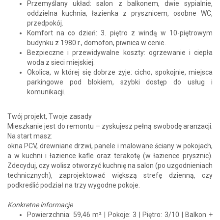
Przemyślany układ: salon z balkonem, dwie sypialnie,
oddzielna kuchnia, łazienka z prysznicem, osobne WC,
przedpokój.
Komfort na co dzień: 3. piętro z windą w 10-piętrowym
budynku z 1980 r., domofon, piwnica w cenie.
Bezpieczne i przewidywalne koszty: ogrzewanie i ciepła
woda z sieci miejskiej.
Okolica, w której się dobrze żyje: cicho, spokojnie, miejsca
parkingowe pod blokiem, szybki dostęp do usług i
komunikacji.
Twój projekt, Twoje zasady
Mieszkanie jest do remontu – zyskujesz pełną swobodę aranżacji.
Na start masz:
okna PCV, drewniane drzwi, panele i malowane ściany w pokojach,
a w kuchni i łazience kafle oraz terakotę (w łazience prysznic).
Zdecyduj, czy wolisz otworzyć kuchnię na salon (po uzgodnieniach
technicznych), zaprojektować większą strefę dzienną, czy
podkreślić podział na trzy wygodne pokoje.
Konkretne informacje
Powierzchnia: 59,46 m² | Pokoje: 3 | Piętro: 3/10 | Balkon +