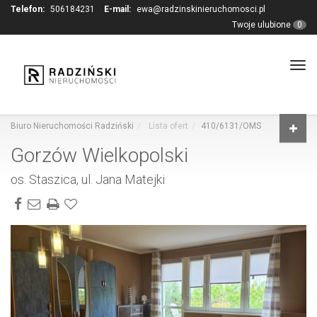
Telefon:
506184231
E-mail:
ewa@radzinskinieruchomosci.pl
Twoje ulubione
0
Tog
navi
Biuro Nieruchomości Radziński
Lista ofert
410/6131/OMS
Gorzów Wielkopolski
os. Staszica, ul. Jana Matejki