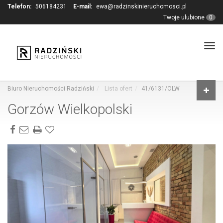
Telefon:
506184231
E-mail:
ewa@radzinskinieruchomosci.pl
Twoje ulubione
0
Tog
navi
Biuro Nieruchomości Radziński
Lista ofert
41/6131/OLW
Gorzów Wielkopolski