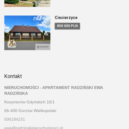
Ciecierzyce
850 000 PLN
Kontakt
NIERUCHOMOŚCI - APARTAMENT RADZIŃSKI EWA
RADZIŃSKA
Kosynierów Gdyńskich 16/1
66-400 Gorzów Wielkopolski
506184231
ewa@radzinskinieruchomosci.pl