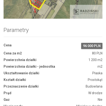
Zdjęcie 1
Parametry
Cena
96 000 PLN
Cena za m2
80 PLN
Powierzchnia działki
1 200 m2
Powierzchnia działki - jednostka
m2
Ukształtowanie działki
Płaska
Kształt działki
Prostokąt
Przeznaczenie działki
Budowlana
Prąd
W drodze
Gaz
Nie