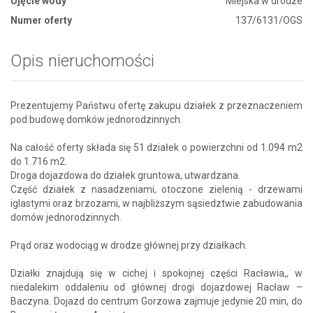
Ujęcie wody
Miejska w drodze
Numer oferty
137/6131/OGS
Opis nieruchomości
Prezentujemy Państwu ofertę zakupu działek z przeznaczeniem
pod budowę domków jednorodzinnych.
Na całość oferty składa się 51 działek o powierzchni od 1.094 m2
do 1.716 m2.
Droga dojazdowa do działek gruntowa, utwardzana.
Część działek z nasadzeniami, otoczone zielenią - drzewami
iglastymi oraz brzozami, w najbliższym sąsiedztwie zabudowania
domów jednorodzinnych.
Prąd oraz wodociąg w drodze głównej przy działkach.
Działki znajdują się w cichej i spokojnej części Racławia,, w
niedalekim oddaleniu od głównej drogi dojazdowej Racław –
Baczyna. Dojazd do centrum Gorzowa zajmuje jedynie 20 min, do