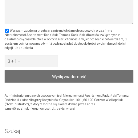
Wyrażam zgodę na przetwarzanie moich danych osobowych przez firmę
Nieruchomości Apartament Radziński Tomasz Radziński dla celów związanych z
działalnością pośrednictwa w obrocie nieruchomościami, jednocześnie potwierdzam, iż
zostałem poinformowany o tym, iż będę posiadać dostęp do treści swoich danych do ich
edycji lub usunięcia.
Wyślij wiadomość
Administratorem danych osobowych jest Nieruchomości Apartament Radziński Tomasz
Radziński z siedzibą przy Kosynierów Gdyńskich 16/1, 66-400 Gorzów Wielkopolski
(“Administrator”), z którym można się skontaktować przez adres
tomek@radzinskinieruchomosci.pl…
czytaj więcej
Szukaj