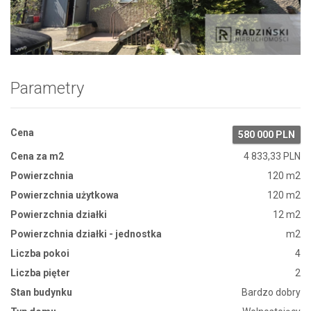
Zdjęcie 1
Parametry
Cena
580 000 PLN
Cena za m2
4 833,33 PLN
Powierzchnia
120 m2
Powierzchnia użytkowa
120 m2
Powierzchnia działki
12 m2
Powierzchnia działki - jednostka
m2
Liczba pokoi
4
Liczba pięter
2
Stan budynku
Bardzo dobry