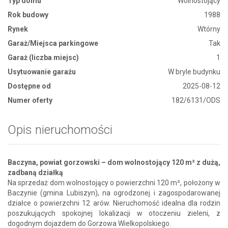
Typ domu
Wolnostojący
Rok budowy
1988
Rynek
Wtórny
Garaż/Miejsca parkingowe
Tak
Garaż (liczba miejsc)
1
Usytuowanie garażu
W bryle budynku
Dostępne od
2025-08-12
Numer oferty
182/6131/ODS
Opis nieruchomości
Baczyna, powiat gorzowski – dom wolnostojący 120 m² z dużą,
zadbaną działką
Na sprzedaż dom wolnostojący o powierzchni 120 m², położony w
Baczynie (gmina Lubiszyn), na ogrodzonej i zagospodarowanej
działce o powierzchni 12 arów. Nieruchomość idealna dla rodzin
poszukujących spokojnej lokalizacji w otoczeniu zieleni, z
dogodnym dojazdem do Gorzowa Wielkopolskiego.